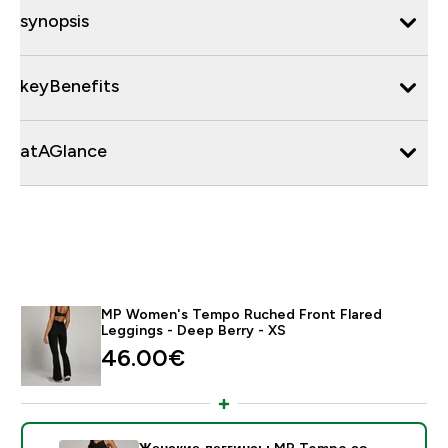
synopsis
keyBenefits
atAGlance
MP Women's Tempo Ruched Front Flared
Leggings - Deep Berry - XS
46.00€‎
Женские леггинсы MP Tempo со