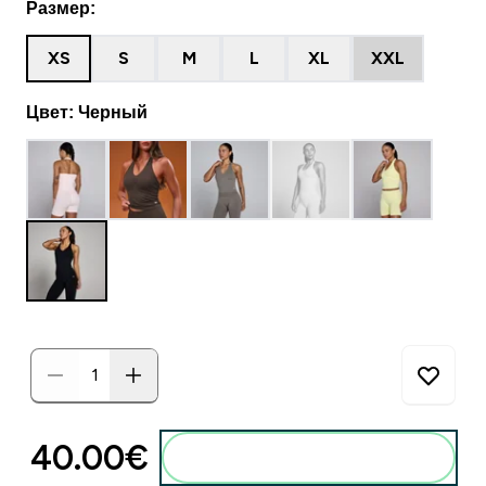
Размер:
XS
S
M
L
XL
XXL
Цвет: Черный
40.00€‎