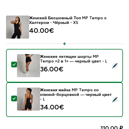
Женский Бесшовный Топ MP Tempo с
Халтером - Чёрный - XS
40.00€‎
Женские летящие шорты MP
Tempo «2 в 1» — черный цвет - L
- Женские летящие шорты MP Tempo «2 в 1» — черн
36.00€‎
Женская майка MP Tempo со
спиной-борцовкой ― черный цвет
- Женская майка MP Tempo со спиной-борцовкой ― 
- L
34.00€‎
110,00 ₽‎