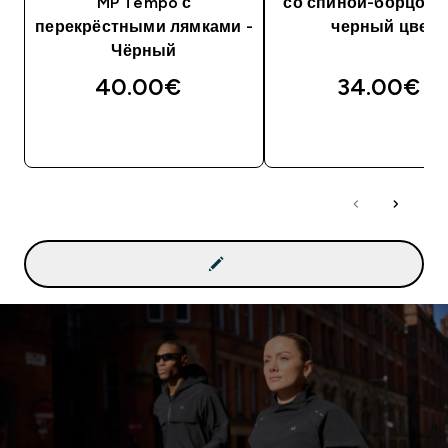
MP Tempo с
со спиной-борцовк
перекрёстными лямками -
черный цвет
Чёрный
40.00€‎
34.00€‎