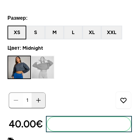
Размер:
XS
S
M
L
XL
XXL
Цвет: Midnight
40.00€‎