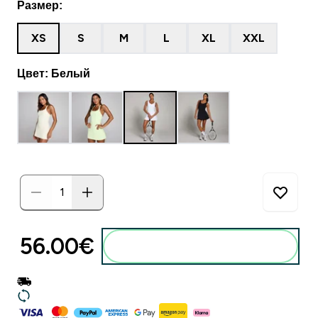
Размер:
XS
S
M
L
XL
XXL
Цвет: Белый
56.00€‎