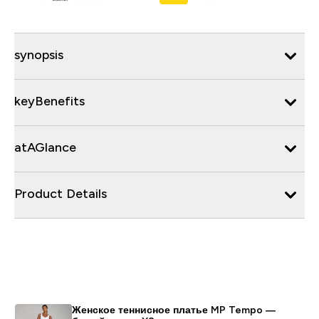
synopsis
keyBenefits
atAGlance
Product Details
Женское теннисное платье MP Tempo —