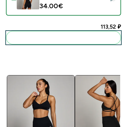
34.00€‎
113,52 ₽‎