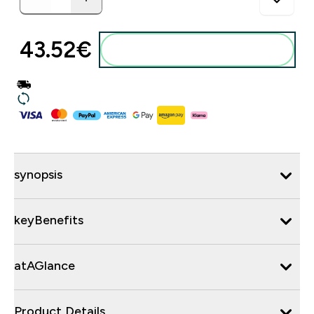
43.52€‎
synopsis
keyBenefits
atAGlance
Product Details