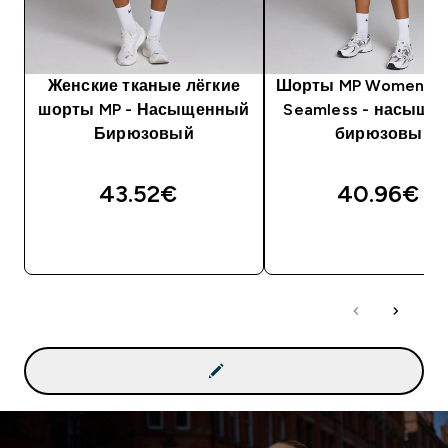
Женские тканые лёгкие
Шорты MP Women's H
шорты MP - Насыщенный
Seamless - насыще
Бирюзовый
бирюзовый
43.52€‎
40.96€‎