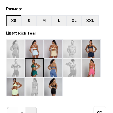
Размер:
XS
S
M
L
XL
XXL
Цвет: Rich Teal