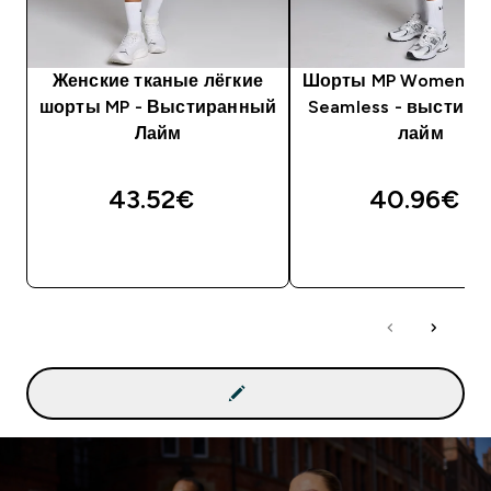
Женские тканые лёгкие
Шорты MP Women's H
шорты MP - Выстиранный
Seamless - выстир
Лайм
лайм
43.52€‎
40.96€‎