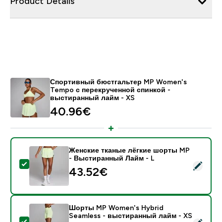
Product Details
Спортивный бюстгальтер MP Women's
Tempo с перекрученной спинкой -
выстиранный лайм - XS
40.96€‎
Женские тканые лёгкие шорты MP
- Выстиранный Лайм - L
- Женские тканые лёгкие шорты MP - Выстиранный 
43.52€‎
Шорты MP Women's Hybrid
Seamless - выстиранный лайм - XS
- Шорты MP Women's Hybrid Seamless - выстиранны