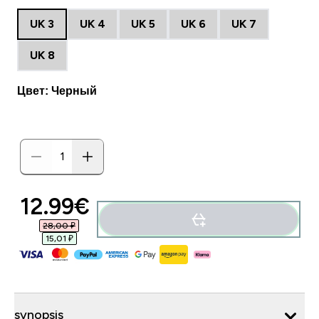
UK 3
UK 4
UK 5
UK 6
UK 7
UK 8
Цвет: Черный
12.99€‎
28,00 ₽‎
15,01 ₽‎
synopsis