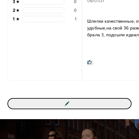
08/07/21
3
★
0
2
★
0
1
★
1
Шлепки качественные, о
удобные,на свой 36 раз
брала 3, подошли идеал