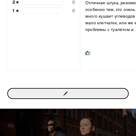
2
★
0
Отличная штука, реком
особенно тем, кто очень
1
★
0
много кушает углеводов 
мало клетчатки, или же 
проблемы с туалетом и
пищеварением. Главное
забываем пить много во
все будет работать :) М
добавлять вместо сахар
разные выпечки, имеет
сладковатый вкус. Данный
продукт отлично сочетае
Со всем, вода, соки, про
и тд.