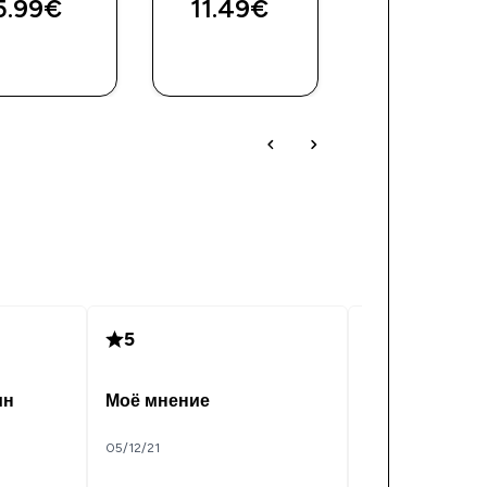
5.99€‎
11.49€‎
23.99€‎
5
5
ин
Моё мнение
витамин Ц!
05/12/21
16/05/21