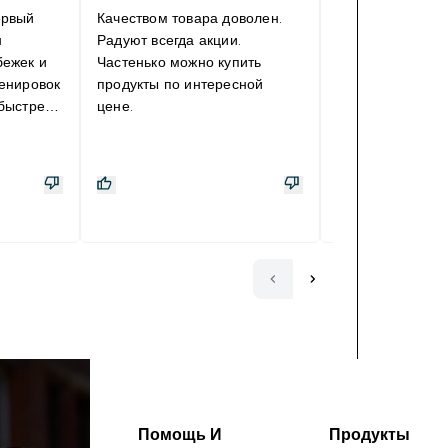
ервый
Качеством товара доволен.
Чистая аскорби
н
Радуют всегда акции.
соотношение це
бежек и
Частенько можно купить
количество. Ес
ренировок
продукты по интересной
сильно больше 
быстрее.
цене.
сопровождайте
нка", в
группы Б (т.к. о
 хорошо.
другого менее 
ично
если организм 
излишек витамин
ль
ними выводит и 
витаминов группы Б).
продукт отлично
вода, сок и вит
Б
Помощь И
Продукты