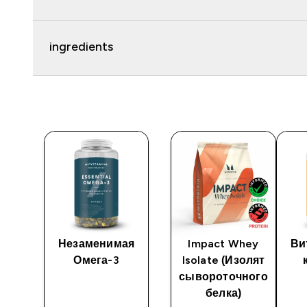
ingredients
в
Незаменимая
Impact Whey
Ви
Омега-3
Isolate (Изолят
сывороточного
белка)