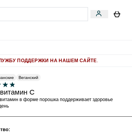
Pro
Фитнес-цели
enu
мины submenu
Enter Pro submenu
Enter Фитнес-цели submenu
⌄
⌄
ите 1.000 рублей за рекомендацию
ЛУЖБУ ПОДДЕРЖКИ НА НАШЕМ САЙТЕ.
ианские
Веганский
витамин C
витамин в форме порошка поддерживает здоровье
день
тво: