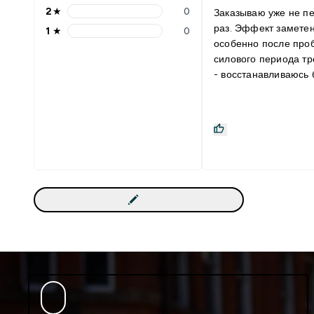
2
★
0
Заказываю уже не п
раз. Эффект замете
1
★
0
особенно после про
силового периода т
- восстанавливаюсь 
По вкусу как "аскорби
воде размешивается
Данный продукт отл
сочетается с: Вода,
протеиновый коктей