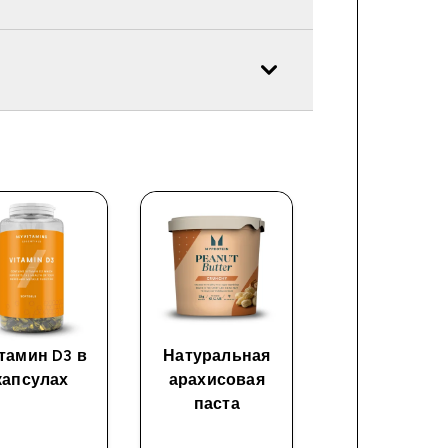
тамин D3 в
Натуральная
Креатин
капсулах
арахисовая
моногидра
паста