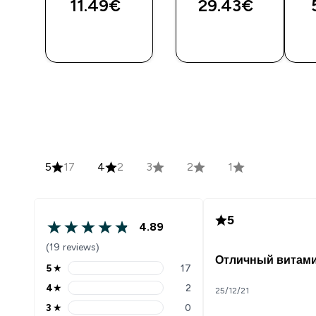
11.49€‎
29.43€‎
5
17
4
2
3
2
1
5
4.89
(19 reviews)
Отличный витам
5
★
17
4
★
2
25/12/21
3
★
0