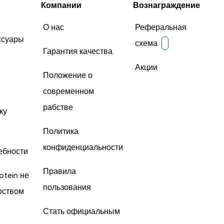
Компании
Вознаграждение
О нас
Реферальная
ссуары
схема
Гарантия качества
Акции
Положение о
современном
рабстве
ку
Политика
конфиденциальности
ебности
Правила
otein не
пользования
рством
Стать официальным