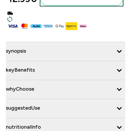
synopsis
keyBenefits
whyChoose
suggestedUse
nutritionalInfo