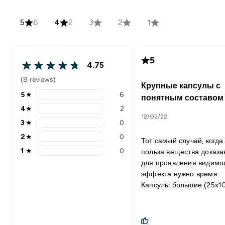
5
6
4
2
3
2
1
5
4.75
(8 reviews)
Крупные капсулы с
5
★
6
понятным составом
4
★
2
12/02/22
3
★
0
2
★
0
Тот самый случай, когда
1
★
0
польза вещества доказа
для проявления видимо
эффекта нужно время.
Капсулы большие (25х10
но мягкие и глотаются л
Принимаем с женой по 
капсулы разом во время