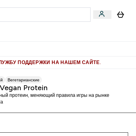
Pro
Фитнес-цели
enu
мины submenu
Enter Pro submenu
Enter Фитнес-цели submenu
⌄
⌄
ите 1.000 рублей за рекомендацию
ЛУЖБУ ПОДДЕРЖКИ НА НАШЕМ САЙТЕ.
ий
Вегетарианские
 Vegan Protein
ный протеин, меняющий правила игры на рынке
та