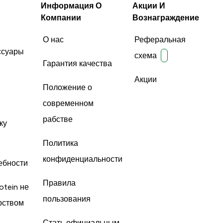
Информация О
Акции И
Компании
Вознаграждение
О нас
Реферальная
ссуары
схема
Гарантия качества
Акции
Положение о
современном
рабстве
ку
Политика
конфиденциальности
ебности
Правила
otein не
пользования
рством
Стать официальным