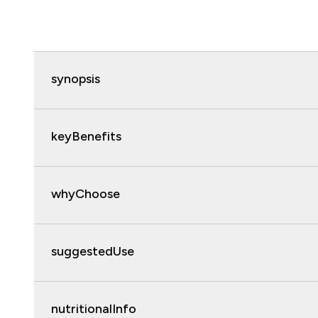
synopsis
keyBenefits
whyChoose
suggestedUse
nutritionalInfo