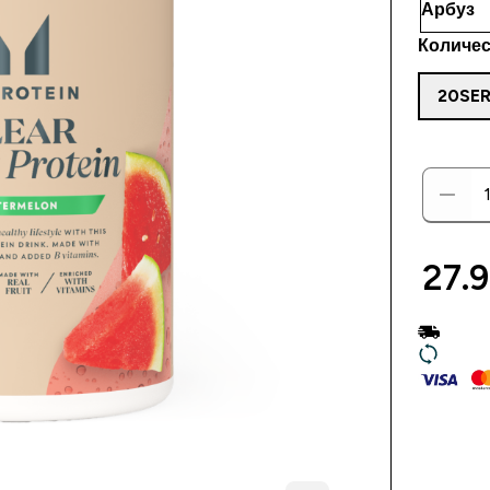
Количес
20SE
27.9