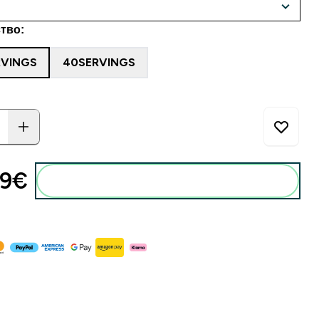
тво:
RVINGS
40SERVINGS
9€‎