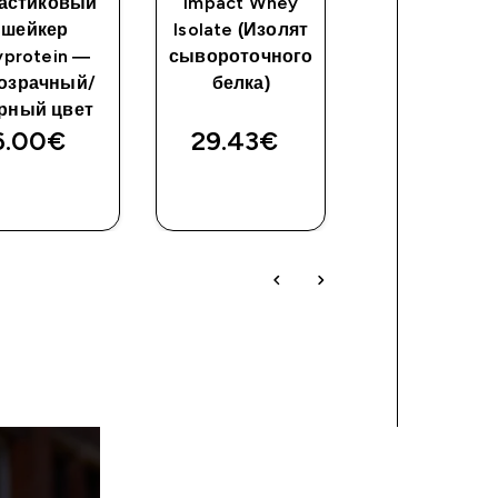
астиковый
Impact Whey
Изолят
шейкер
Isolate (Изолят
гороховог
protein —
сывороточного
протеина
озрачный/
белка)
рный цвет
6.00€‎
29.43€‎
36.99€‎