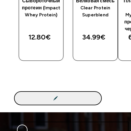
Сывороточный
Белковая смесь
Пл
т
протеин (Impact
Clear Protein
Whey Protein)
Superblend
My
пр
че
12.80€‎
34.99€‎