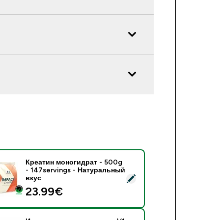
Креатин моногидрат - 500g
- 147servings - Натуральный
реатин моногидрат - 500g - 147servings - Натуральный вкус
вкус
23.99€‎