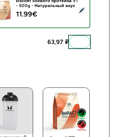
Изолят соевого протеина V1
- 500g - Натуральный вкус
золят соевого протеина V1 - 500g - Натуральный вкус
11.99€‎
63,97 ₽‎