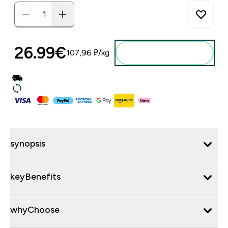
26.99€‎
107,96 ₽‎/kg
synopsis
keyBenefits
whyChoose