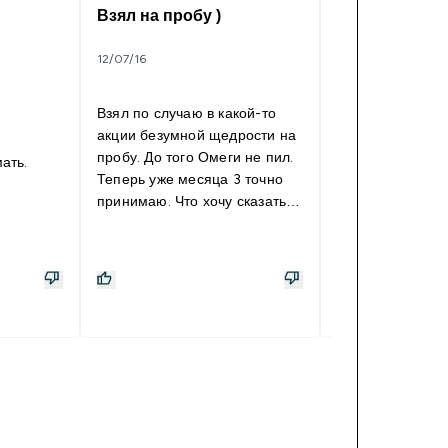
Взял на пробу )
Масло криля
12/07/16
03/11/18
Взял по случаю в какой-то
Взял на пробу. 
акции безумной щедрости на
красно-темного 
пробу. До того Омеги не пил.
проблем не был
ать.
Теперь уже месяца 3 точно
по 2 капсулы в 
принимаю. Что хочу сказать -
еды. Визуально
в реальности выглядит не как
увидел, по ощу
на картинке, а темно-
ничего не могу с
красные, мутно-прозрачные
суставы как скр
капсулы. Принимаю 1 штуку в
скрепят) Данный продукт
день с едой. Вкуса нет, рыбой
не воняю потом. Из
результатов - фиг его знает,
но точно обратил внимание,
что перестали скрипеть и
хрустеть суставы на
тренировке. Особенно колени