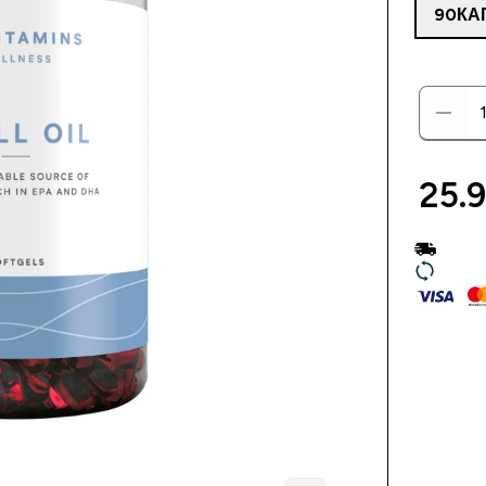
90КА
25.9