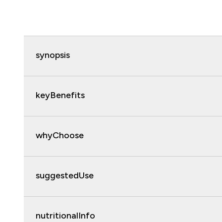
synopsis
keyBenefits
whyChoose
suggestedUse
nutritionalInfo