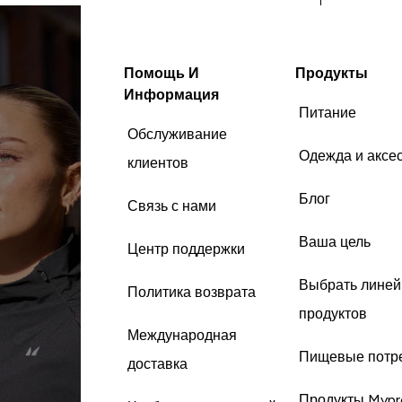
при приседаниях.
Подозреваю, это эффект от
данной добавки. Так как
Помощь И
Продукты
больше ничего не принимаю,
что может на это повлиять. По
Информация
Питание
акции - может и стоит брать, а
так ценник великоват, конечно
Обслуживание
) Дальше если не поймаю их
Одежда и аксе
клиентов
же с хорошей скидкой - буду
какой-то из вариантов
Блог
Связь с нами
рыбных "омег" пить, в целом
мне нравится ощущение
Ваша цель
Центр поддержки
"гладких и тихих" суставов )
Данный продукт отлично
Выбрать линей
сочетается с: обычной едой
Политика возврата
продуктов
Международная
Пищевые потр
доставка
Продукты Mypr