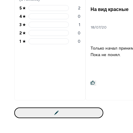
5
★
2
На вид красные
4
★
0
3
★
1
18/07/20
2
★
0
1
★
0
Только начал приним
Пока не понял.