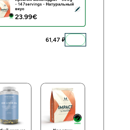
- 147servings - Натуральный
реатин моногидрат - 500g - 147servings - Натуральный вкус
вкус
23.99€‎
61,47 ₽‎