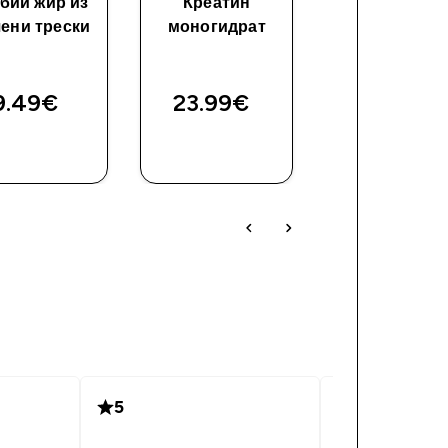
бий жир из
Креатин
Цинк и магн
ени трески
моногидрат
9.49€‎
23.99€‎
4.49€‎
5
3