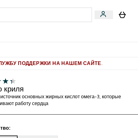
Pro
Фитнес-цели
enu
мины submenu
Enter Pro submenu
Enter Фитнес-цели submenu
⌄
⌄
ите 1.000 рублей за рекомендацию
ЛУЖБУ ПОДДЕРЖКИ НА НАШЕМ САЙТЕ.
 криля
источник основных жирных кислот омега-3, которые
ивают работу сердца
тво: