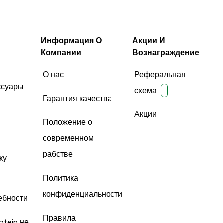
Информация О
Акции И
Компании
Вознаграждение
О нас
Реферальная
ссуары
схема
Гарантия качества
Акции
Положение о
современном
рабстве
ку
Политика
конфиденциальности
ебности
Правила
otein не