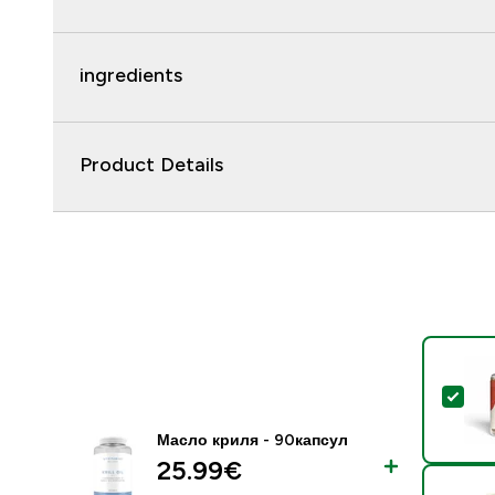
ingredients
Product Details
- П
Масло криля - 90капсул
25.99€‎