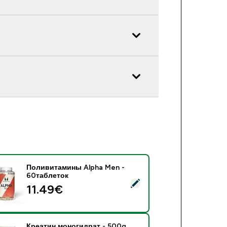
Поливитамины Alpha Men -
60таблеток
оливитамины Alpha Men - 60таблеток
11.49€‎
Креатин моногидрат - 500g