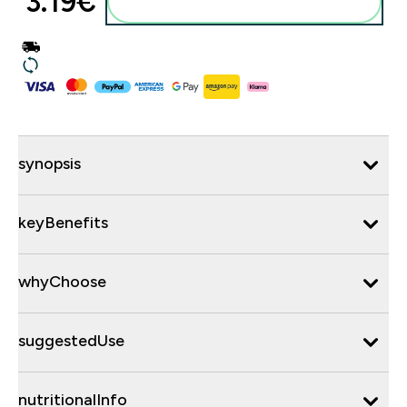
3.19€‎
synopsis
keyBenefits
whyChoose
suggestedUse
nutritionalInfo