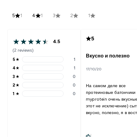
5
1
4
1
3
2
1
5
4.5
(2 reviews)
Вкусно и полезно
5
★
1
4
★
1
17/10/20
3
★
0
2
★
0
На самом деле все
протеиновые батончики
1
★
0
myprotein очень вкусны
этот не исключение) сыт
вкусно, полезно, я в вос