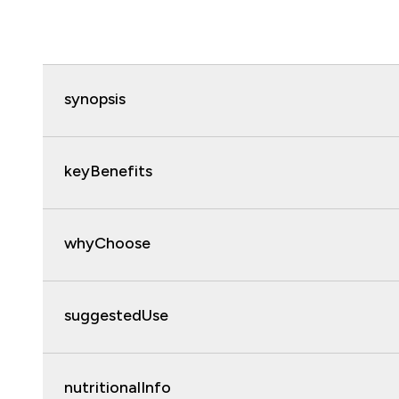
synopsis
keyBenefits
whyChoose
suggestedUse
nutritionalInfo