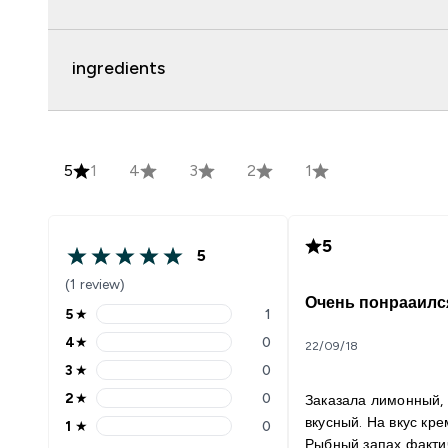
ingredients
5
1
4
3
2
1
5
5
(1 review)
Очень понрааилс
5
★
1
4
★
0
22/09/18
3
★
0
2
★
0
Заказала лимонный,
вкусный. На вкус кре
1
★
0
Рыбный запах факти