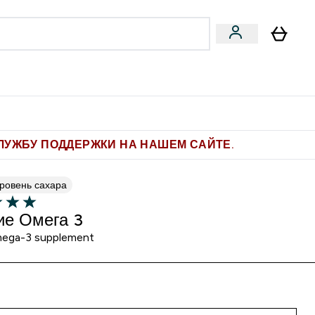
Pro
Фитнес-цели
enu
мины submenu
Enter Pro submenu
Enter Фитнес-цели submenu
⌄
⌄
ите 1.000 рублей за рекомендацию
ЛУЖБУ ПОДДЕРЖКИ НА НАШЕМ САЙТЕ.
уровень сахара
ие Омега 3
mega-3 supplement