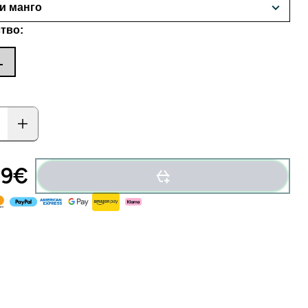
тво:
L
9€‎