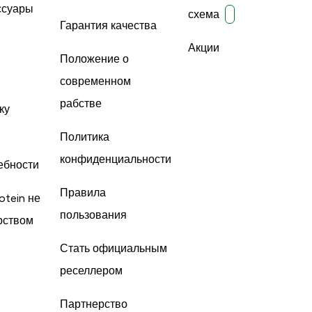
ссуары
схема
Гарантия качества
Акции
Положение о
современном
рабстве
ку
Политика
конфиденциальности
ебности
Правила
otein не
пользования
рством
Стать официальным
реселлером
Партнерство