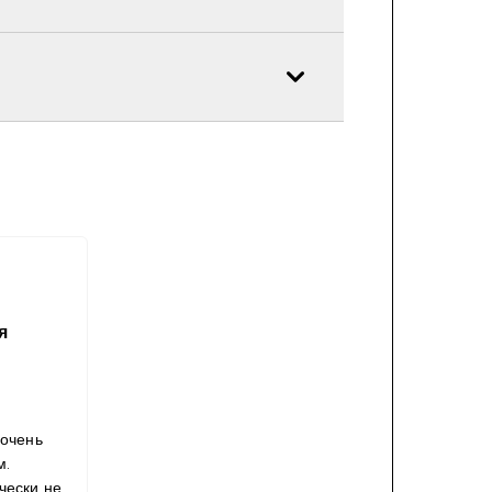
я
 очень
м.
чески не