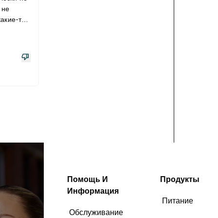
 не
какие-то
ьзовать.
й
тается с:
Помощь И
Продукты
Информация
Питание
Обслуживание