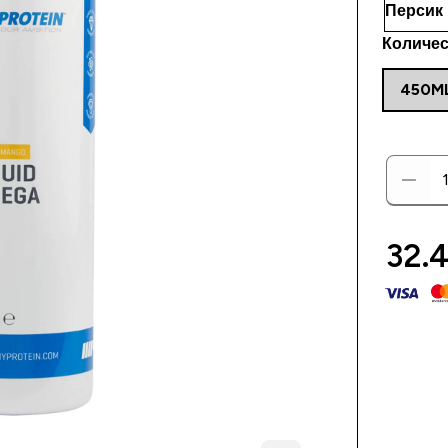
Количес
450M
32.4