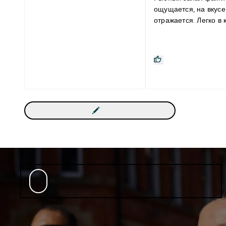
ощущается, на вкусе
отражается. Легко в 
десерты можно испол
Возьму и второй вкус Данны
продукт отлично соче
С зож, с кофе