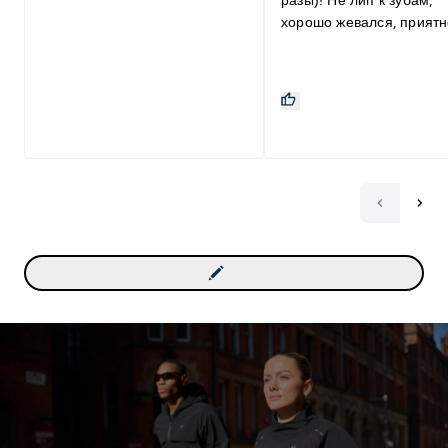
хорошо жевался, прият
похрустывая :)