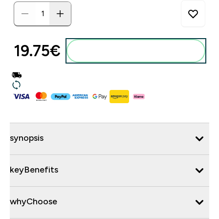
19.75€‎
synopsis
keyBenefits
whyChoose