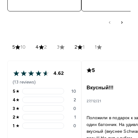
5
10
4
2
3
2
1
1
5
4.62
(13 reviews)
Вкусный!!!
5
★
10
4
★
2
27/12/21
3
★
0
2
★
1
Положили в подарок к з
один батончик. На удив
1
★
0
вкусный (вкуснее Schwa
разы)! Не лип к зубам,