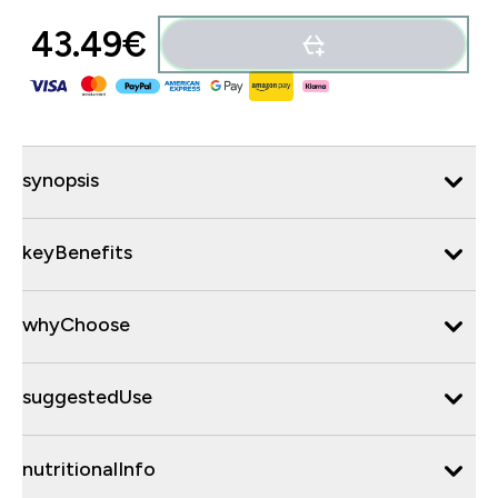
43.49€‎
synopsis
keyBenefits
whyChoose
suggestedUse
nutritionalInfo