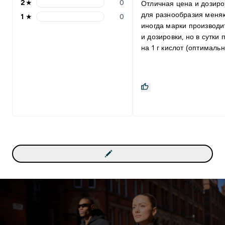
2
★
0
Отличная цена и дозиро
для разнообразия меня
1
★
0
иногда марки производи
и дозировки, но в сутки 
на 1 г кислот (оптималь
дозировка, минимум 0,2
для взрослого человека)
Очень важно принимать
женщинам, особенно ес
есть проблемы с циклом
пейте регулярно и всё
наладится (проверено н
себе). Капсулы привычн
размера, с проглатыван
проблем не возникало,
рыбной отрыжки, как кто
иногда жалуется, нет и 
было ни никогда. Прин
во время приёма пищи 
в день (завтрак и обед),
запивая 2-3 глотками во