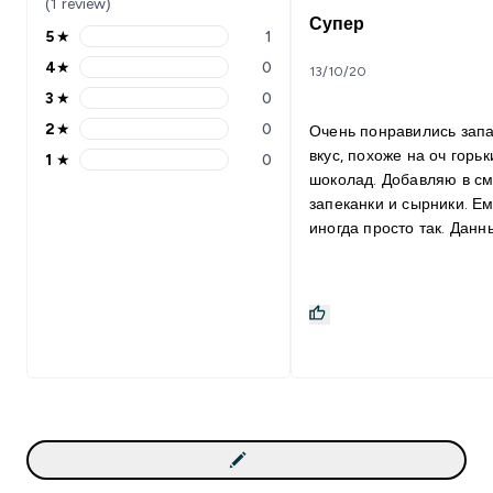
(1 review)
Супер
5
★
1
4
★
0
13/10/20
3
★
0
2
★
0
Очень понравились запа
вкус, похоже на оч горьк
1
★
0
шоколад. Добавляю в см
запеканки и сырники. Е
иногда просто так. Данный
продукт отлично сочетае
смузи