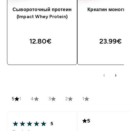
Сывороточный протеин
Креатин моногид
(Impact Whey Protein)
12.80€‎
23.99€‎
5
1
4
3
2
1
5
5