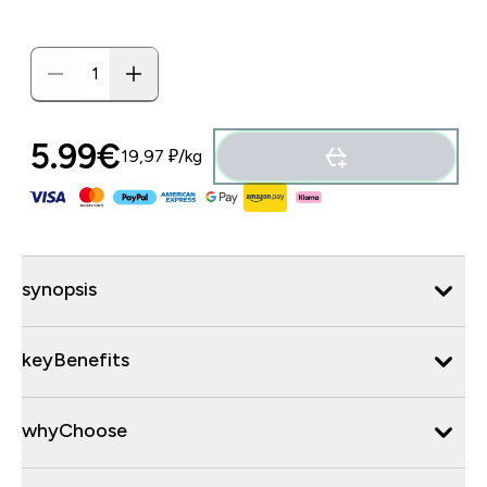
5.99€‎
19,97 ₽‎/kg
synopsis
keyBenefits
whyChoose