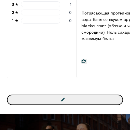
3
★
1
2
★
0
Потрясающая протеино
вода. Взял со вкусом ap
1
★
0
blackcurrant (яблоко и 
смородина). Ноль сахар
максимум белка.
Обязательно буду брат
:)