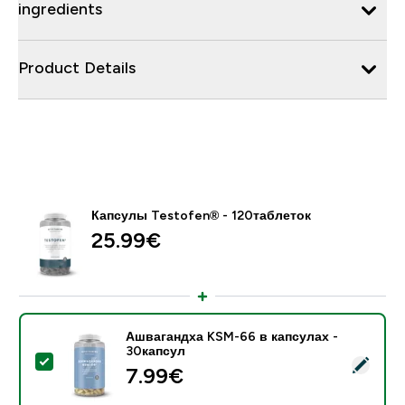
ingredients
Product Details
Капсулы Testofen® - 120таблеток
25.99€‎
Ашвагандха KSM-66 в капсулах -
30капсул
- Ашвагандха KSM-66 в капсулах - 30капсул
7.99€‎