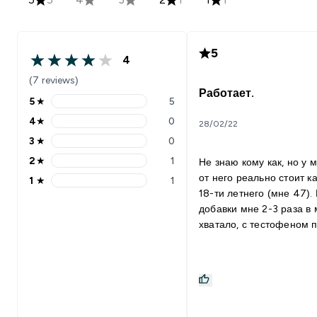
5
4
(7 reviews)
Работает.
5
★
5
4
★
0
28/02/22
3
★
0
2
★
1
Не знаю кому как, но у 
от него реально стоит ка
1
★
1
18-ти летнего (мне 47).
добавки мне 2-3 раза в
хватало, с тестофеном 
раз в неделю обязатель
Можно и чаще да нет
возможности. Однознач
рекомендую. Данный продукт
отлично сочетается с: Пью с