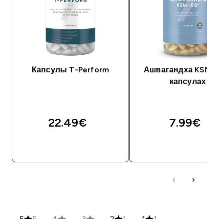
Капсулы T-Perform
Ашвагандха KSM-6
капсулах
22.49€‎
7.99€‎
5
5
4
3
2
1
1
1