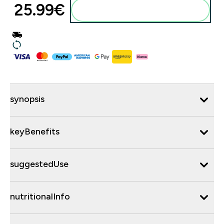
25.99€‎
synopsis
keyBenefits
suggestedUse
nutritionalInfo