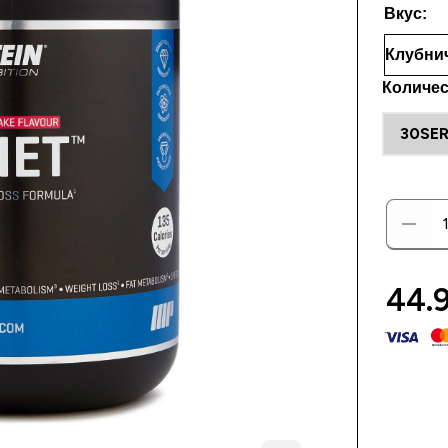
Вкус:
Количес
30SE
44.9