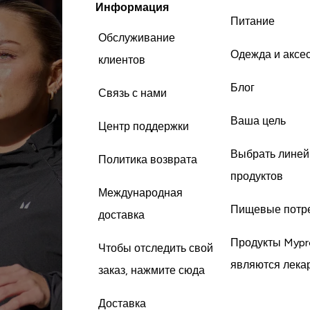
заметил. Без пр
Информация
Питание
питания никакие
помогут. Данный продукт
Обслуживание
отлично сочетает
Одежда и аксе
клиентов
водой, с молоко
(прохладным). 
Блог
Связь с нами
сладковато, а во
самое то. Пере
Ваша цель
Центр поддержки
пью THE Therm
Выбрать линей
Политика возврата
продуктов
Международная
Пищевые потр
доставка
Продукты Mypr
Чтобы отследить свой
являются лека
заказ, нажмите сюда
Доставка