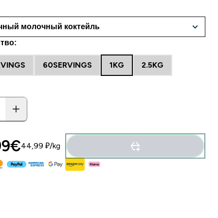
тво:
RVINGS
60SERVINGS
1KG
2.5KG
9€‎
44,99 ₽‎/kg