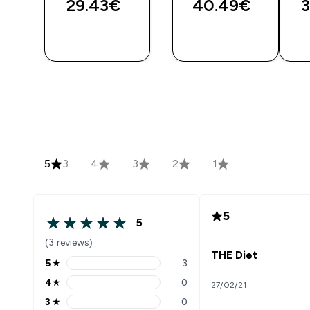
29.43€‎
40.49€‎
3
5
3
4
3
2
1
5
5
(3 reviews)
THE Diet
5
★
3
4
★
0
27/02/21
3
★
0