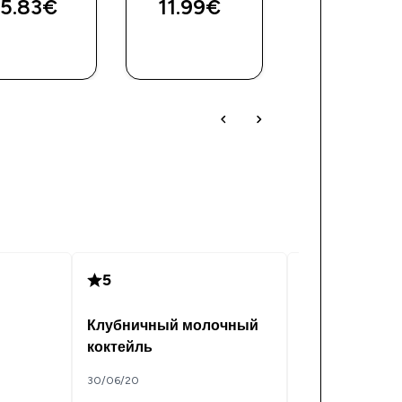
5.83€‎
11.99€‎
23.99€‎
5
5
Клубничный молочный
Соленая кар
коктейль
16/06/20
30/06/20