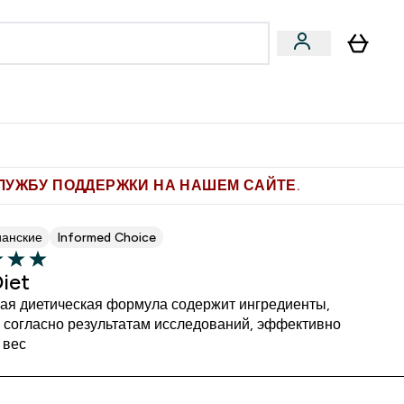
Pro
Фитнес-цели
enu
мины submenu
Enter Pro submenu
Enter Фитнес-цели submenu
⌄
⌄
ите 1.000 рублей за рекомендацию
ЛУЖБУ ПОДДЕРЖКИ НА НАШЕМ САЙТЕ.
ианские
Informed Choice
iet
ая диетическая формула содержит ингредиенты,
, согласно результатам исследований, эффективно
 вес