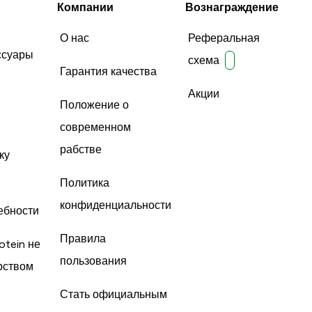
авильного
Компании
Вознаграждение
 добавки не
О нас
Реферальная
ся с: С
ссуары
схема
м
Гарантия качества
Но с молоком
Акции
т с водой
Положение о
д тренировкой
современном
o-X
рабстве
ку
Политика
конфиденциальности
ебности
Правила
otein не
пользования
рством
Стать официальным