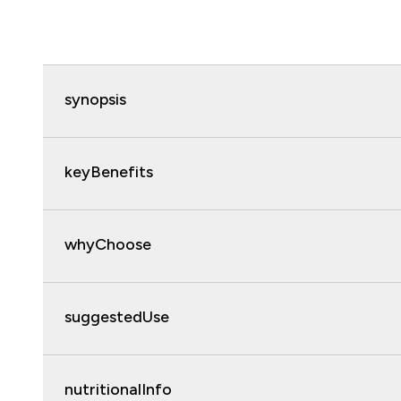
synopsis
keyBenefits
whyChoose
suggestedUse
nutritionalInfo