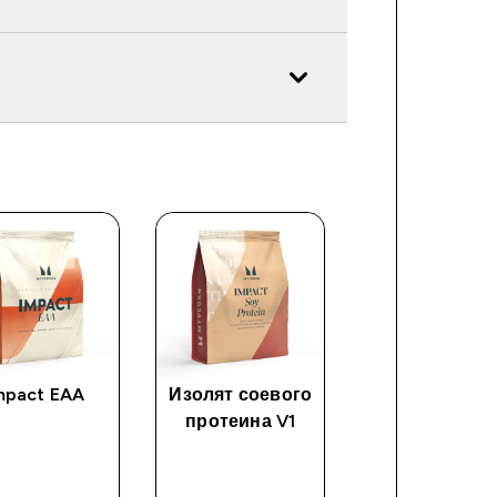
mpact EAA
Изолят соевого
Креатин
протеина V1
моногидра