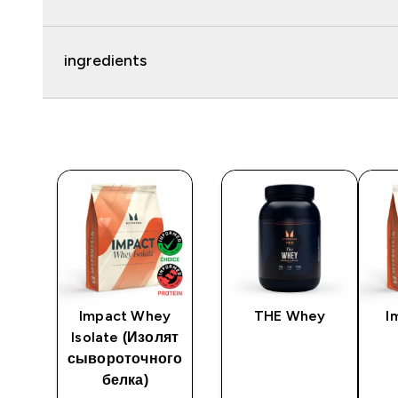
ingredients
t
Impact Whey
THE Whey
I
Isolate (Изолят
сывороточного
белка)