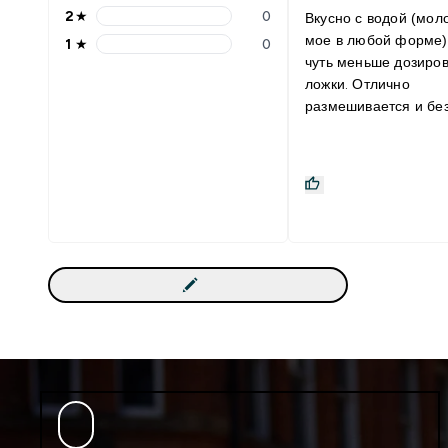
2
★
0
Вкусно с водой (мол
мое в любой форме),
1
★
0
чуть меньше дозиро
ложки. Отлично
размешивается и бе
шейкера (вилкой). Н
порций - это прям б
чёрная банка! Эффек
нет ощущения голод
довольно долго. Буд
покупать снова. Данный
продукт отлично соче
Прохладной водой и
тренировками!