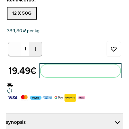
12 X 50G
389,80 ₽‎ per kg
19.49€‎
synopsis