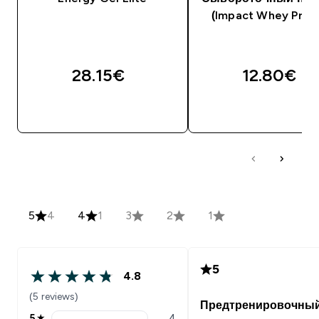
(Impact Whey Prote
28.15€‎
12.80€‎
5
4
4
1
3
2
1
5
4.8
(5 reviews)
Предтренировочны
5
★
4