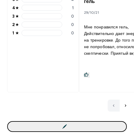
гель
4
★
1
29/10/21
3
★
0
2
★
0
Мне понравился гель,
1
★
0
Действительно дает эне
на тренировке. До того 
не попробовал, относил
скептически. Приятый вк
Пробовал принимать его
30 минут до тренировки,
потом стал принимать 
перед тренировкой, так 
ощущениям намного лу
заходит.