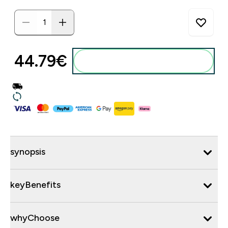
44.79€‎
synopsis
keyBenefits
whyChoose