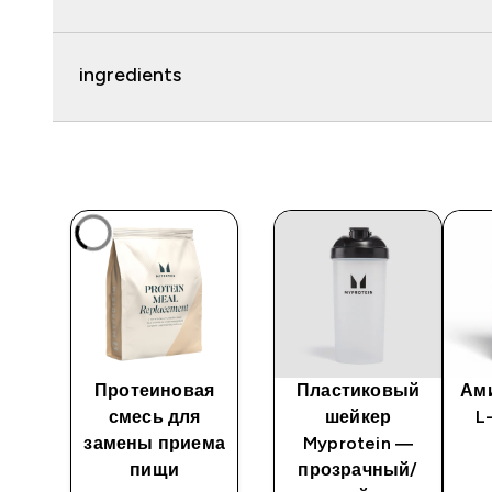
ingredients
ый
Протеиновая
Пластиковый
Ам
act
смесь для
шейкер
L
n)
замены приема
Myprotein —
пищи
прозрачный/