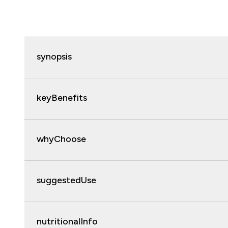
synopsis
keyBenefits
whyChoose
suggestedUse
nutritionalInfo