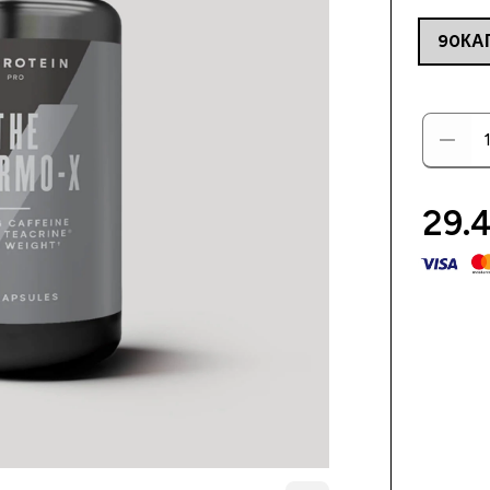
90КА
29.4