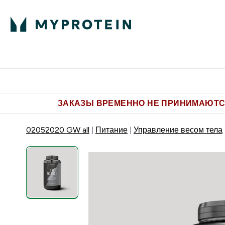
Питание
Одежда
Enter Пит
⌄
Бесплатная доставка от 5.500 
ЗАКАЗЫ ВРЕМЕННО НЕ ПРИНИМАЮТСЯ
02052020 GW all
Питание
Управление весом тела