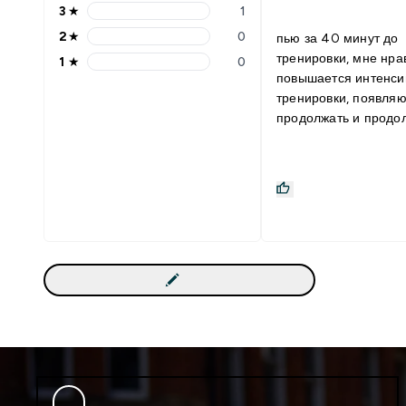
3
★
1
2
★
0
пью за 40 минут до
тренировки, мне нра
1
★
0
повышается интенси
тренировки, появля
продолжать и продол
растет выносливость
рекой, отдача на выс
аппетит не повысилс
долго, посмотрим на
его в дальнейшем Данный
продукт отлично соче
вода, BCAA