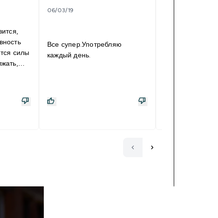
06/03/19
я блевал за нег
вится,
что пил 3 капут
вность
моло едой. неск
Все супер.Употребляю
ются силы
чуствую сильно 
каждый день.
жать,
1 раз пил 2 кап
, пот
едой живота и с
оте,
не меняется ве
я, пью не
работал жиросж
 влияние
бокировать жиро
тается с: