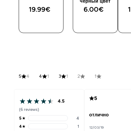
черный цвет
19.99€‎
6.00€‎
1
5
4
4
1
3
1
2
1
5
4.5
(6 reviews)
отлично
5
★
4
4
★
1
12/03/19