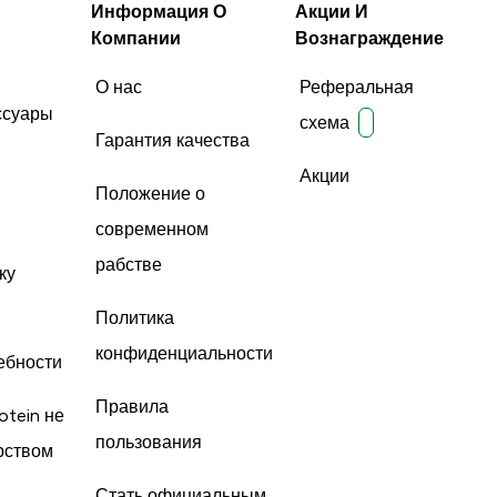
Информация О
Акции И
Компании
Вознаграждение
О нас
Реферальная
ссуары
схема
Гарантия качества
Акции
Положение о
современном
рабстве
ку
Политика
конфиденциальности
ебности
Правила
otein не
пользования
рством
Стать официальным