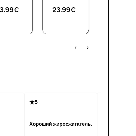
3.99€‎
23.99€‎
29.43€‎
5
5
Очень Эффе
Хороший жиросжигатель.
28/03/18