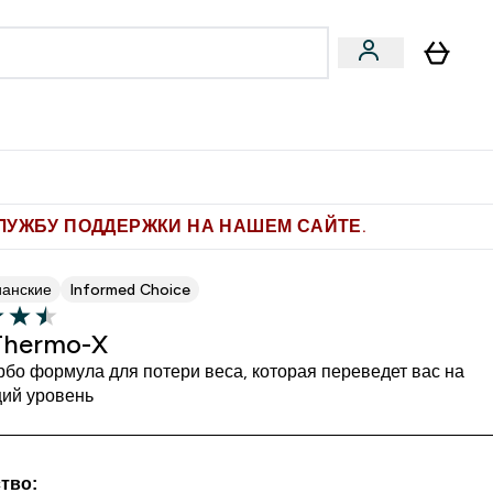
Pro
Фитнес-цели
enu
мины submenu
Enter Pro submenu
Enter Фитнес-цели submenu
⌄
⌄
ите 1.000 рублей за рекомендацию
ЛУЖБУ ПОДДЕРЖКИ НА НАШЕМ САЙТЕ.
ианские
Informed Choice
Thermo-X
бо формула для потери веса, которая переведет вас на
ий уровень
тво: