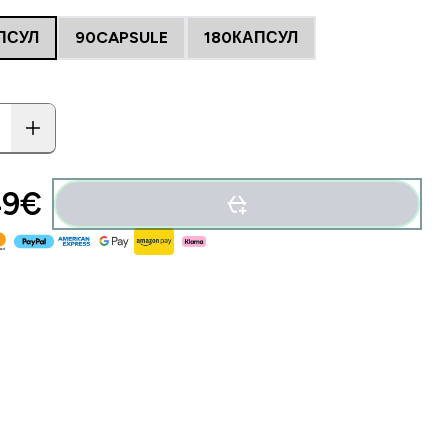
ПСУЛ
90CAPSULE
180КАПСУЛ
9€‎