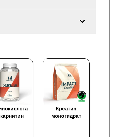
инокислота
Креатин
Impact Whe
-карнитин
моногидрат
Isolate (Изол
сывороточно
белка)