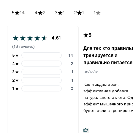
5
14
4
2
3
1
2
1
1
5
4.61
(18 reviews)
Для тех кто правиль
5
★
14
тренируется и
правильно питается
4
★
2
3
★
1
06/12/18
2
★
1
Как и экдистерон,
1
★
0
эффективная добавка
натурального атлета. Од
эффект мышечного при
будет, если в трениров
упражнениях достигать
уровня гормонального
всплеска, а после трени