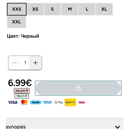
XXS
XS
S
M
L
XL
XXL
Цвет: Черный
6.99€‎
26,00 ₽‎
19,01 ₽‎
synopsis