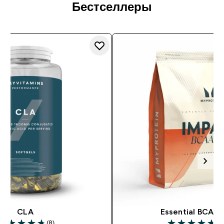
Бестселлеры
CLA
Essential BCAA 2
(8)
(2