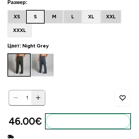
Размер:
XS
S
M
L
XL
XXL
XXXL
Цвет: Night Grey
46.00€‎