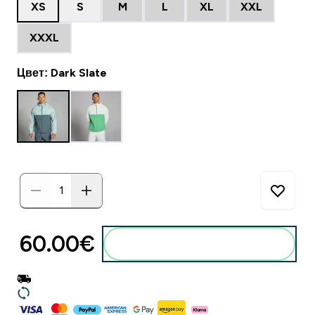
XS
S
M
L
XL
XXL
XXXL
Цвет: Dark Slate
60.00€‎