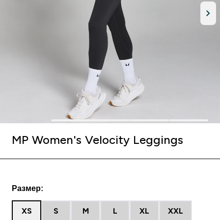
MP Women's Velocity Leggings
Размер:
XS
S
M
L
XL
XXL