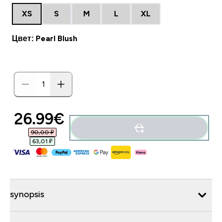
XS
S
M
L
XL
Цвет: Pearl Blush
26.99€‎
90,00 ₽‎
63,01 ₽‎
synopsis