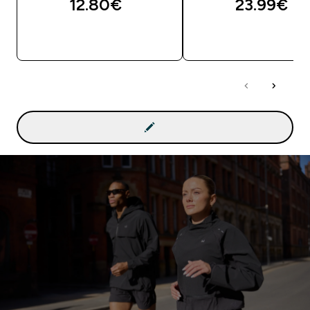
12.80€‎
23.99€‎