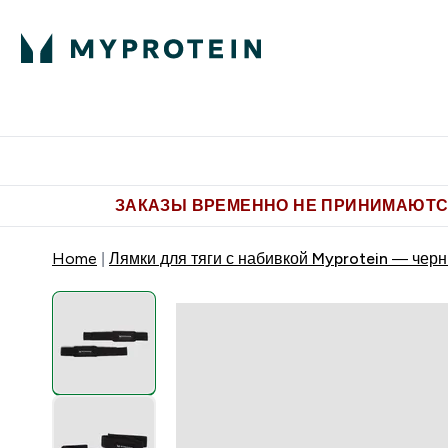
Питание
Одежда
Enter Пит
⌄
Бесплатная доставка от 5.500 
ЗАКАЗЫ ВРЕМЕННО НЕ ПРИНИМАЮТСЯ
Home
Лямки для тяги с набивкой Myprotein — чер