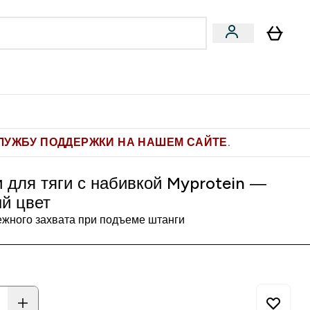
Pro
Фитнес-цели
enu
мины submenu
Enter Pro submenu
Enter Фитнес-цели submenu
⌄
⌄
ите 1.000 рублей за рекомендацию
ЛУЖБУ ПОДДЕРЖКИ НА НАШЕМ САЙТЕ.
 для тяги с набивкой Myprotein —
й цвет
ежного захвата при подъеме штанги