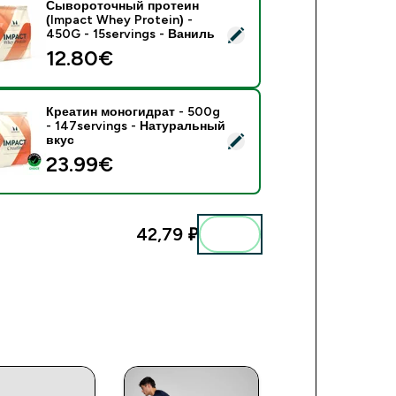
Сывороточный протеин
(Impact Whey Protein) -
ывороточный протеин (Impact Whey Protein) - 450G - 15serv
450G - 15servings - Ваниль
12.80€‎
Креатин моногидрат - 500g
- 147servings - Натуральный
реатин моногидрат - 500g - 147servings - Натуральный вкус
вкус
23.99€‎
42,79 ₽‎