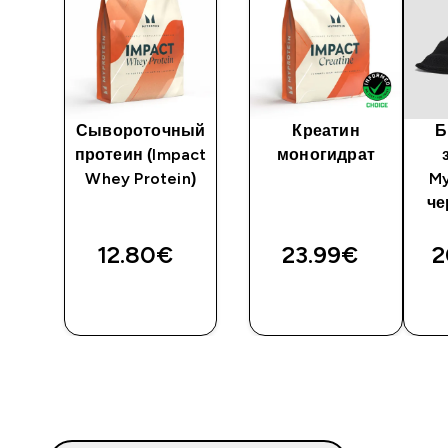
Сывороточный
Креатин
Б
ги
протеин (Impact
моногидрат
—
Whey Protein)
My
т
че
12.80€‎
23.99€‎
2