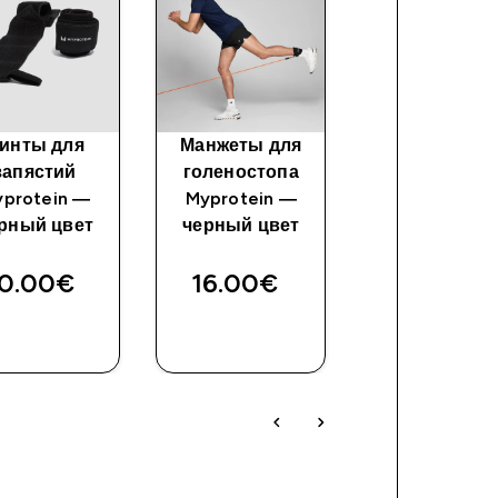
инты для
Манжеты для
Лямки для тя
запястий
голеностопа
8-образно
protein —
Myprotein —
формы
рный цвет
черный цвет
Myprotein 
черный цве
0.00€‎
16.00€‎
14.00€‎