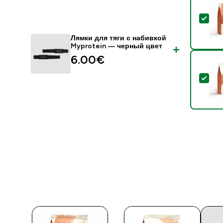
- С
Лямки для тяги с набивкой
Myprotein — черный цвет
6.00€‎
- К