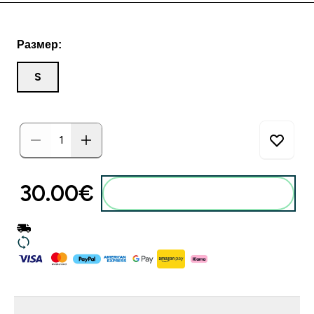
Размер:
S
30.00€‎