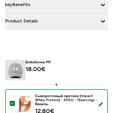
keyBenefits
Product Details
Бейсболка MP
18.00€‎
Сывороточный протеин (Impact
Whey Protein) - 450G - 15servings -
- Сывороточный протеин (Impact Whey Protein) - 45
Ваниль
12.80€‎