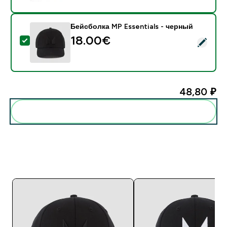
Бейсболка MP Essentials - черный
18.00€‎
- Бейсболка MP Essentials - черный
48,80 ₽‎