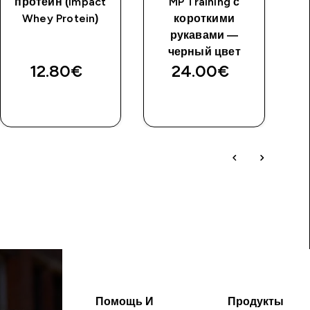
протеин (Impact
MP Training с
Whey Protein)
короткими
рукавами —
черный цвет
з
12.80€‎
24.00€‎
Помощь И
Продукты