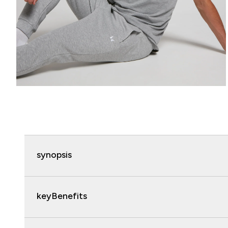
synopsis
keyBenefits