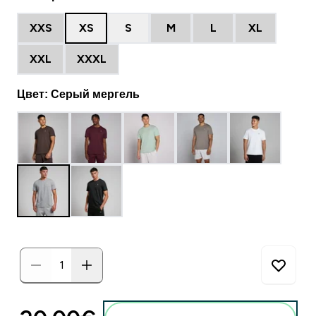
XXS
XS
S
M
L
XL
XXL
XXXL
Цвет: Серый мергель