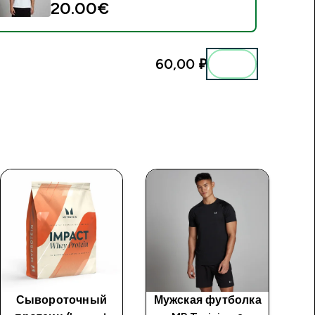
20.00€‎
60,00 ₽‎
Сывороточный
Мужская футболка
Му