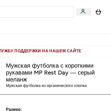
Pro
Фитнес-цели
enu
мины submenu
Enter Pro submenu
Enter Фитнес-цели submenu
⌄
⌄
ите 1.000 рублей за рекомендацию
ЛУЖБУ ПОДДЕРЖКИ НА НАШЕМ САЙТЕ.
Мужская футболка с короткими
рукавами MP Rest Day — серый
меланж
Мужская футболка из органического хлопка
Размер: