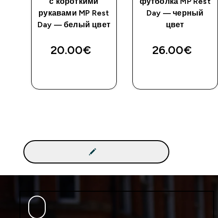
ый
с короткими
футболка MP Rest
рукавами MP Rest
Day — черный
Day — белый цвет
цвет
20.00€‎
26.00€‎