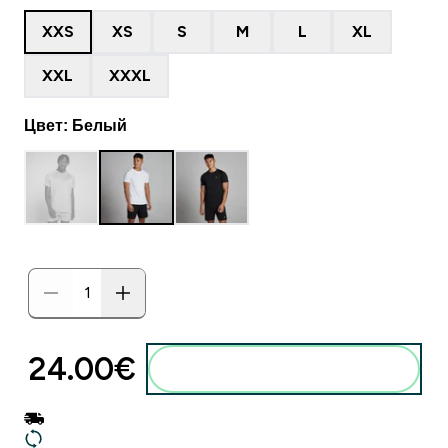
XXS
XS
S
M
L
XL
XXL
XXXL
Цвет: Белый
24.00€‎