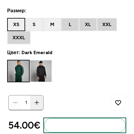
Размер:
XS
S
M
L
XL
XXL
XXXL
Цвет: Dark Emerald
54.00€‎