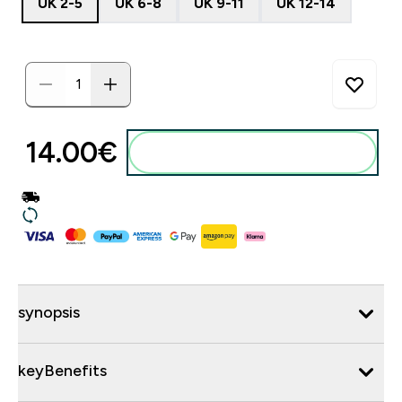
UK 2-5
UK 6-8
UK 9-11
UK 12-14
14.00€‎
synopsis
keyBenefits