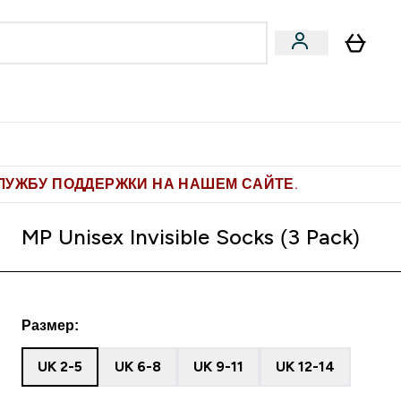
Pro
Фитнес-цели
enu
мины submenu
Enter Pro submenu
Enter Фитнес-цели submenu
⌄
⌄
ите 1.000 рублей за рекомендацию
ЛУЖБУ ПОДДЕРЖКИ НА НАШЕМ САЙТЕ.
MP Unisex Invisible Socks (3 Pack)
Размер:
UK 2-5
UK 6-8
UK 9-11
UK 12-14