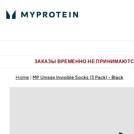
Питание
Одежда
Enter Пит
⌄
Бесплатная доставка от 5.500 
ЗАКАЗЫ ВРЕМЕННО НЕ ПРИНИМАЮТСЯ
Home
MP Unisex Invisible Socks (3 Pack) - Black