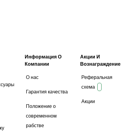
Информация О
Акции И
Компании
Вознаграждение
О нас
Реферальная
ссуары
схема
Гарантия качества
Акции
Положение о
современном
рабстве
ку