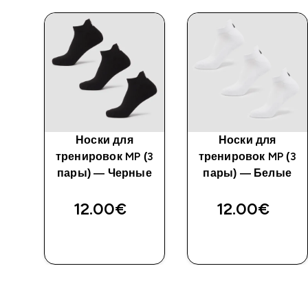
ble
Носки для
Носки для
-
тренировок MP (3
тренировок MP (3
пары) — Черные
пары) — Белые
12.00€‎
12.00€‎