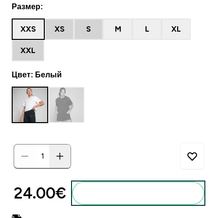
Размер:
XXS
XS
S
M
L
XL
XXL
Цвет: Белый
24.00€‎