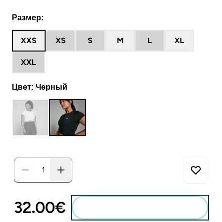
Размер:
XXS
XS
S
M
L
XL
XXL
Цвет: Черный
32.00€‎