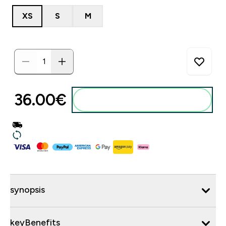
XS
S
M
36.00€‎
synopsis
keyBenefits