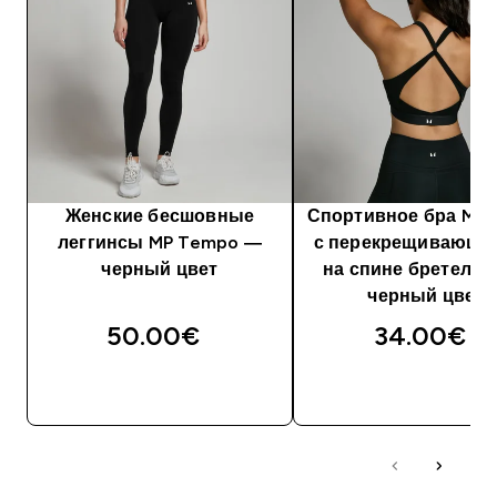
Женские бесшовные
Спортивное бра MP 
леггинсы MP Tempo —
с перекрещивающи
черный цвет
на спине бретеля
черный цвет
50.00€‎
34.00€‎