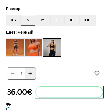
Размер:
XS
S
M
L
XL
XXL
Цвет: Черный
36.00€‎