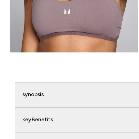
synopsis
keyBenefits