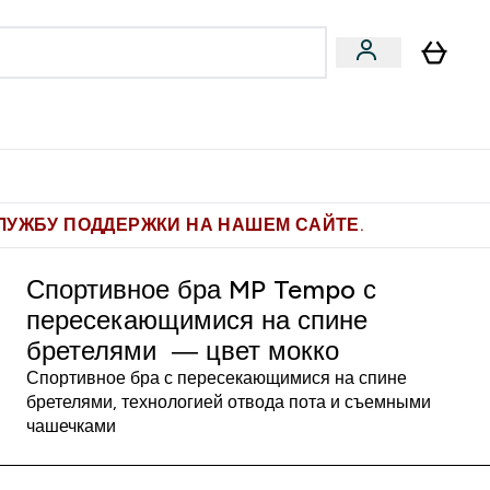
Pro
Фитнес-цели
enu
мины submenu
Enter Pro submenu
Enter Фитнес-цели submenu
⌄
⌄
ите 1.000 рублей за рекомендацию
ЛУЖБУ ПОДДЕРЖКИ НА НАШЕМ САЙТЕ.
Спортивное бра MP Tempo с
пересекающимися на спине
бретелями ― цвет мокко
Спортивное бра с пересекающимися на спине
бретелями, технологией отвода пота и съемными
чашечками