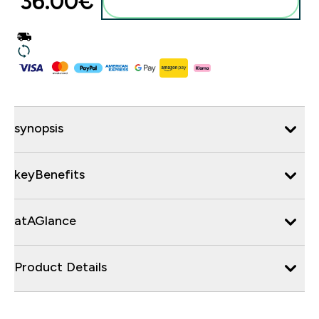
36.00€‎
synopsis
keyBenefits
atAGlance
Product Details