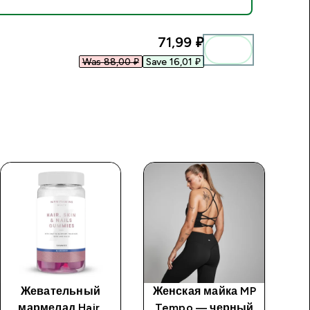
71,99 ₽‎
Was 88,00 ₽‎
Save 16,01 ₽‎
Жевательный
Женская майка MP
мармелад Hair,
Tempo — черный
с