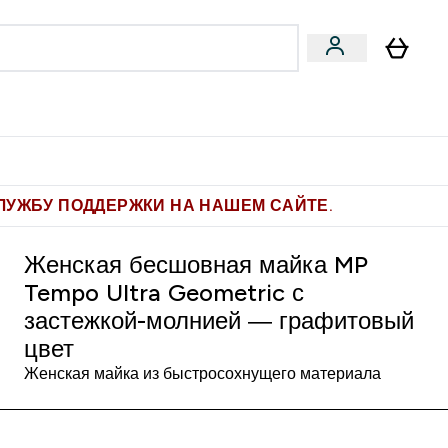
Pro
Фитнес-цели
enu
мины submenu
Enter Pro submenu
Enter Фитнес-цели submenu
⌄
⌄
ите 1.000 рублей за рекомендацию
ЛУЖБУ ПОДДЕРЖКИ НА НАШЕМ САЙТЕ.
Женская бесшовная майка MP
Tempo Ultra Geometric с
застежкой-молнией — графитовый
цвет
Женская майка из быстросохнущего материала