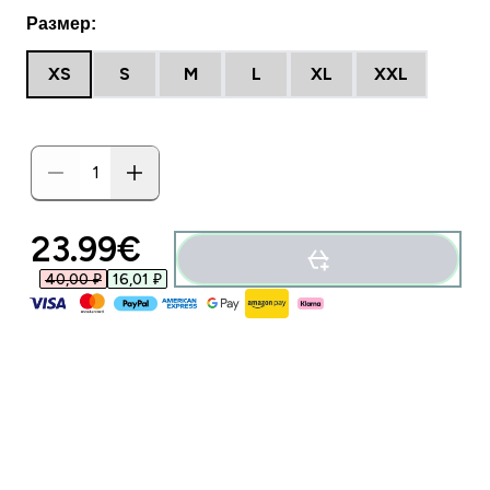
Размер:
XS
S
M
L
XL
XXL
23.99€‎
40,00 ₽‎
16,01 ₽‎