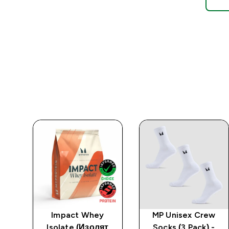
Impact Whey
MP Unisex Crew
Isolate (Изолят
Socks (3 Pack) -