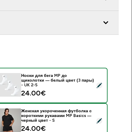
Носки для бега MP до
щиколотки — белый цвет (3 пары)
 Носки для бега MP до щиколотки — белый цвет (3 пары) - U
- UK 2-5
24.00€‎
Женская укороченная футболка с
короткими рукавами MP Basics —
 Женская укороченная футболка с короткими рукавами MP B
черный цвет - S
24.00€‎