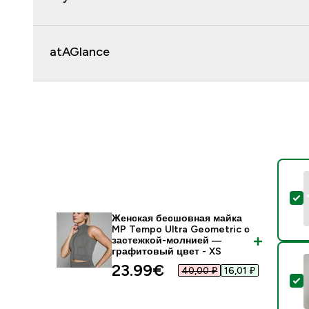
atAGlance
-
Женская бесшовная майка
MP Tempo Ultra Geometric с
застежкой-молнией —
графитовый цвет - XS
23.99€‎
40,00 ₽‎
16,01 ₽‎
-