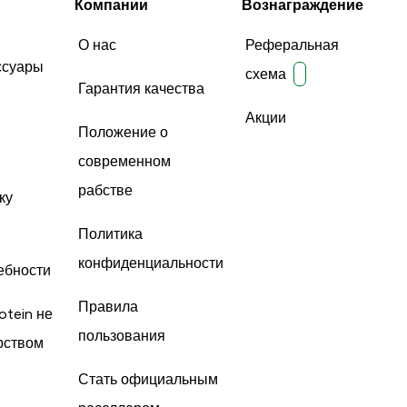
Компании
Вознаграждение
О нас
Реферальная
ссуары
схема
Гарантия качества
Акции
Положение о
современном
рабстве
ку
Политика
конфиденциальности
ебности
Правила
otein не
пользования
рством
Стать официальным