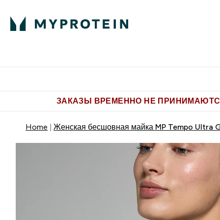
Питание
Одежда
Enter Пит
⌄
Бесплатная доставка от 5.500 
ЗАКАЗЫ ВРЕМЕННО НЕ ПРИНИМАЮТСЯ
Home
Женская бесшовная майка MP Tempo Ultra G