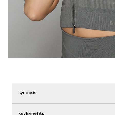
synopsis
keyBenefits