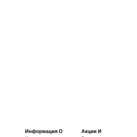
MP Power —
застежке-
черный цвет
молнии — черный
цвет
36.00€‎
34.00€‎
Информация О
Акции И