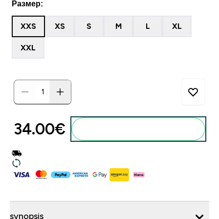
Размер:
XXS
XS
S
M
L
XL
XXL
34.00€‎
synopsis