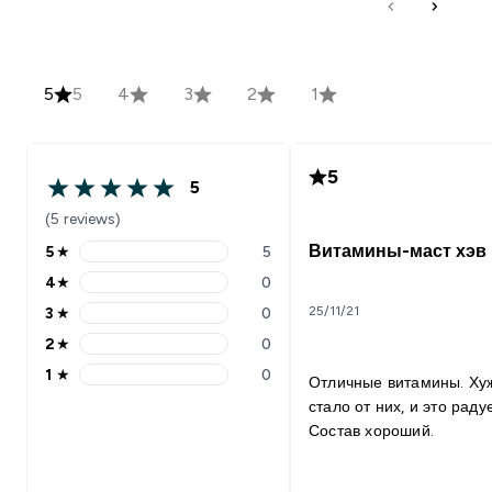
5
5
4
3
2
1
5
5
(5 reviews)
Витамины-маст хэв
5
★
5
4
★
0
25/11/21
3
★
0
2
★
0
1
★
0
Отличные витамины. Ху
стало от них, и это радуе
Состав хороший.