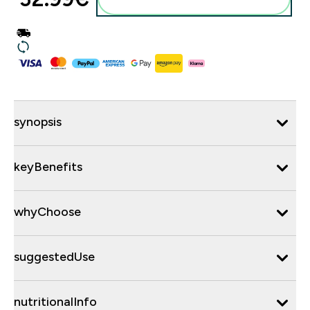
synopsis
keyBenefits
whyChoose
suggestedUse
nutritionalInfo