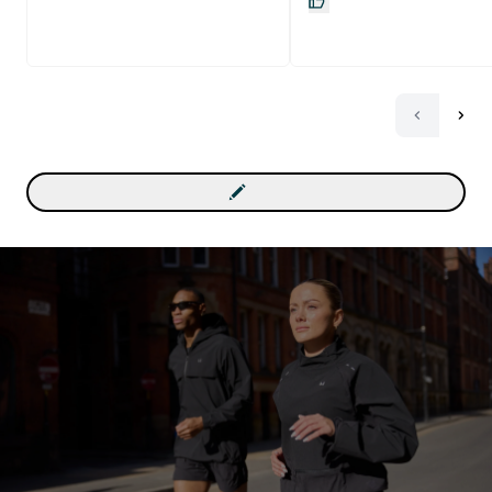
раз закажу в виде порош
Если не напрягает разм
таблеток, то к покупке
рекомендую. Данный продукт
отлично сочетается с: Водой,
протеином.