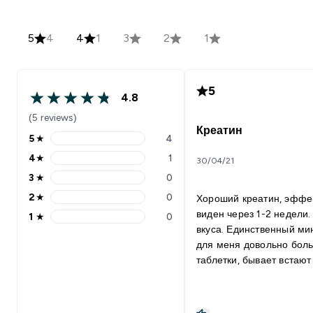
5
4
4
1
3
2
1
5
4.8
(5 reviews)
Креатин
5
★
4
4
★
1
30/04/21
3
★
0
2
★
0
Хороший креатин, эффе
виден через 1-2 недели.
1
★
0
вкуса. Единственный ми
для меня довольно бол
таблетки, бывает встают
поперек горла когда
запиваешь, но это чисто
индивидуально. В след